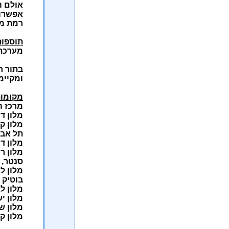
אולם ה
אפשרות
רמת מל
תוספות
מערכת 
בתור ח
ומקיימ
מקומות
מרכז ה
מלון די
מלון ק
תל אבי
מלון דן
מלון ר
סנטר,
מלון ל
בוטיק 
מלון ל
מלון י
מלון ש
מלון קר