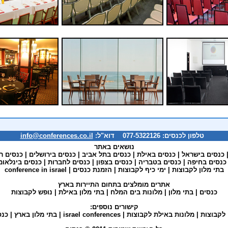
טלפון לכנסים: 077-5322126 דוא"ל:
info@conferences.co.il
נושאים באתר
כנסים בישראל
|
כנסים באילת
|
כנסים בתל אביב
|
כנסים בירושלים
|
כנסים ר
כנסים בחיפה
|
כנסים בטבריה
|
כנסים בצפון
|
כנסים לחברות
|
כנסים בינלאומ
בתי מלון לקבוצות
|
ימי כיף לקבוצות
|
הזמנת כנסים
|
conference in israel
אתרים מומלצים בתחום התיירות בארץ
כנסים
|
בתי מלון
|
מלונות בים המלח
|
בתי מלון באילת
|
נופש לקבוצות
קישורים נוספים:
 לקבוצות
|
מלונות באילת לקבוצות
|
israel conferences
|
בתי מלון בארץ
|
כנס